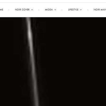
ME
NOIR COVER
MODA
LIFESTYLE
NOIR MA