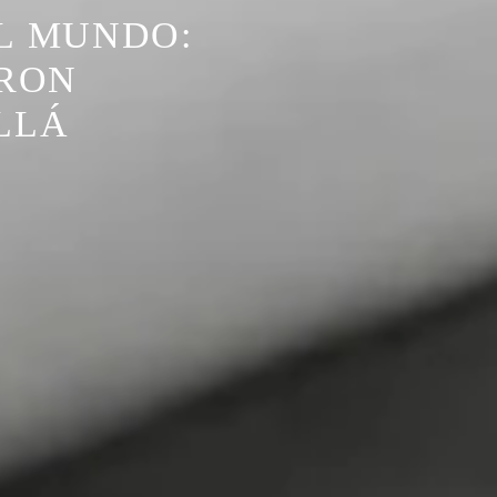
EL MUNDO:
ERON
LLÁ