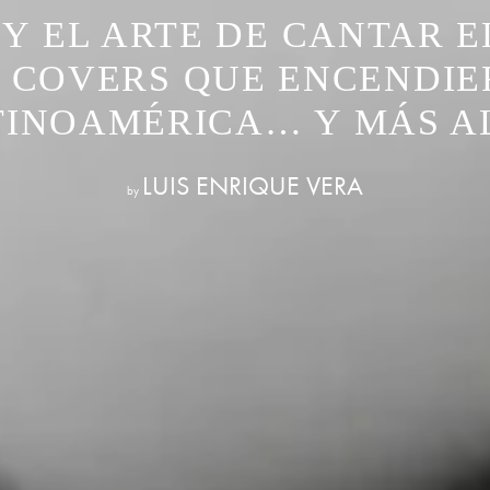
 Y EL ARTE DE CANTAR 
 COVERS QUE ENCENDI
TINOAMÉRICA… Y MÁS A
LUIS ENRIQUE VERA
by