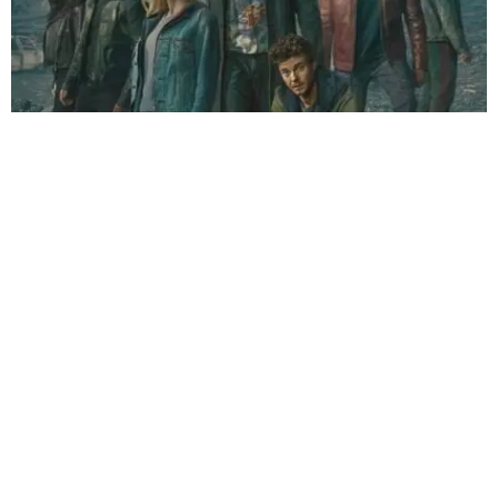
Foto vía instagram @
TheBoysTv
¿QUÉ SE ESPERA DE LA TEMPORADA FINAL
DE THE BOYS?
La última temporada promete cerrar la historia con un tono aún más
oscuro. El mundo estará prácticamente dominado
por los supes