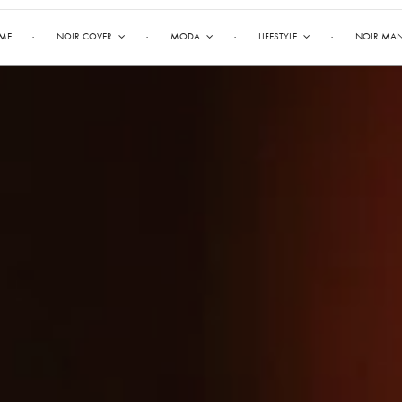
ME
NOIR COVER
MODA
LIFESTYLE
NOIR MA