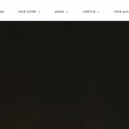
ME
NOIR COVER
MODA
LIFESTYLE
NOIR MA