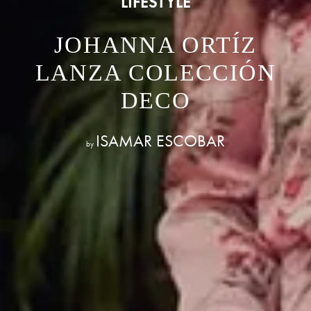
LIFESTYLE
JOHANNA ORTÍZ
LANZA COLECCIÓN
DECO
ISAMAR ESCOBAR
by