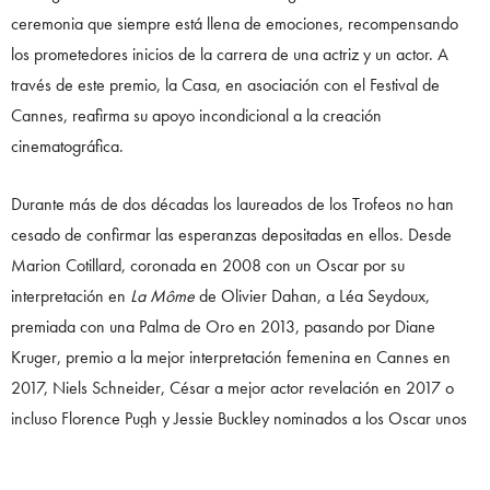
ceremonia que siempre está llena de emociones, recompensando
los prometedores inicios de la carrera de una actriz y un actor. A
través de este premio, la Casa, en asociación con el Festival de
Cannes, reafirma su apoyo incondicional a la creación
cinematográfica.
Durante más de dos décadas los laureados de los Trofeos no han
cesado de confirmar las esperanzas depositadas en ellos. Desde
Marion Cotillard, coronada en 2008 con un Oscar por su
interpretación en
La Môme
de Olivier Dahan, a Léa Seydoux,
premiada con una Palma de Oro en 2013, pasando por Diane
Kruger, premio a la mejor interpretación femenina en Cannes en
2017, Niels Schneider, César a mejor actor revelación en 2017 o
incluso Florence Pugh y Jessie Buckley nominados a los Oscar unos
meses después de haber sido distinguidos con el Trofeo Chopard en
2019 y 2021, esta recompensa ha sido a menudo el augurio de una