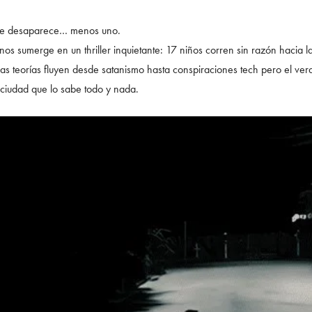
ase desaparece… menos uno.
os sumerge en un thriller inquietante: 17 niños corren sin razón hacia l
as teorías fluyen desde satanismo hasta conspiraciones tech pero el ver
ciudad que lo sabe todo y nada.