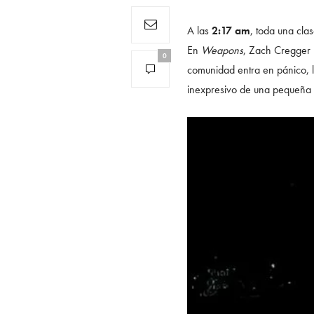
A las
2:17 am
, toda una cl
En
Weapons
, Zach Cregger n
0
comunidad entra en pánico, l
inexpresivo de una pequeña 