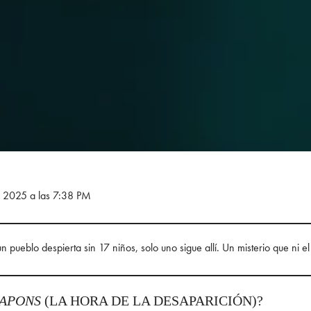
e 2025 a las 7:38 PM
 pueblo despierta sin 17 niños, solo uno sigue allí. Un misterio que ni el 
APONS
(LA HORA DE LA DESAPARICIÓN)?