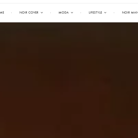
ME
NOIR COVER
MODA
LIFESTYLE
NOIR MA