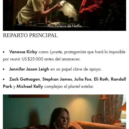
Foto cortesía de Netflix
REPARTO PRINCIPAL
Vanessa Kirby
como
Lynette
, protagonista que hará lo imposible
por reunir US $25 000 antes del amanecer.
Jennifer Jason Leigh
en un papel clave de apoyo.
Zack Gottsagen
,
Stephan James
,
Julia Fox
,
Eli Roth
,
Randall
Park
y
Michael Kelly
complejan el plantel estelar.