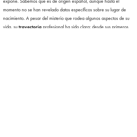
expone. Sabemos que es de origen español, aunque hasta el
momento no se han revelado datos específicos sobre su lugar de
nacimiento. A pesar del misterio que rodea algunos aspectos de su
vida, su
trayectoria
profesional ha sido clara: desde sus primeros
pasos en la actuación, Jalón ha demostrado un talento singular para
encarnar personajes complejos, lo que le ha valido el
reconocimiento dentro de la industria y lo ha consolidado como una
de las nuevas figuras a seguir en la pantalla.
¿Cómo comenzó Mateo Jalón su carrera actoral?
Mateo Jalón inició su
carrera actoral en el año 2013
, participando
en producciones televisivas que le permitieron desarrollar su talento
y ganar experiencia en el medio. Uno de sus primeros roles
destacados fue en la serie
Isabel
, donde interpretó al pequeño
Príncipe Juan en un par de capítulos. Posteriormente, participó en
Sin