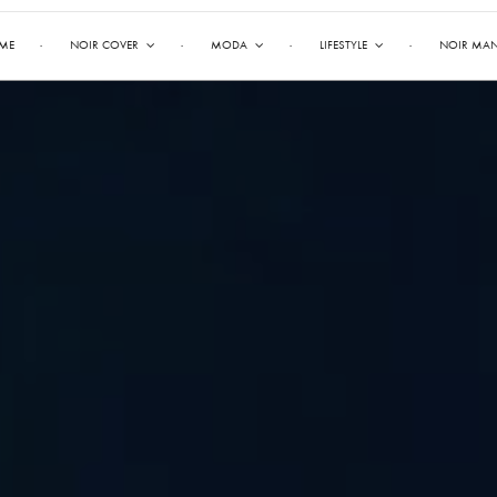
ME
NOIR COVER
MODA
LIFESTYLE
NOIR MA