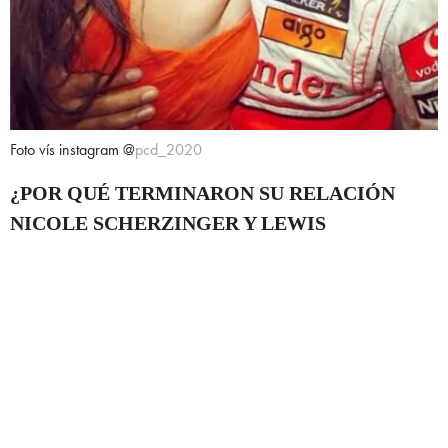
Foto vís instagram @
pcd_2020
¿POR QUÉ TERMINARON SU RELACIÓN
NICOLE SCHERZINGER Y LEWIS
HAMILTON
?
La principal razón señalada por distintas fuentes fue la dificultad de
equilibrar dos carreras internacionales de enorme exigencia.
Los
constantes viajes, agendas incompatibles y la distancia
terminaron afectando la relación.