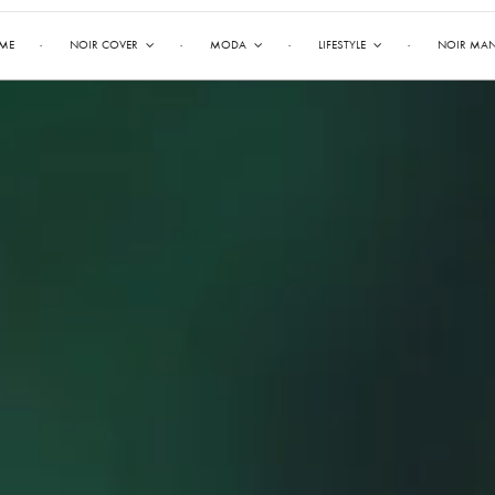
ME
NOIR COVER
MODA
LIFESTYLE
NOIR MA