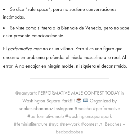
Se dice “safe space”, pero no sostiene conversaciones
incómodas.
Se viste como si fuera a la Biennale de Venecia, pero no sabe
estar presente emocionalmente.
El
performative man
no es un villano. Pero sí es una figura que
encarna un problema profundo: el miedo masculino a lo real. Al
error. A no encajar en ningún molde, ni siquiera el deconstruido.
@namyarfx
PERFORMATIVE MALE CONTEST TODAY in
Washington Square Park!!!!
Organized by
snakesinbananaz Instagram
#matcha
#performative
#performativemale
#washingtonsquarepark
#feministliterature
#nyc
#newyork
#contest
♬ Beaches –
beabadoobee