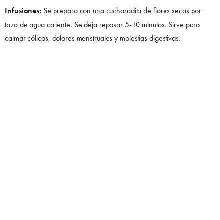
Infusiones:
Se prepara con una cucharadita de flores secas por
taza de agua caliente. Se deja reposar 5-10 minutos. Sirve para
calmar cólicos, dolores menstruales y molestias digestivas.
Cremas o ungüentos:
Aplicados sobre la piel ayudan a regenerar
tejidos, hidratar, aliviar quemaduras, eczemas, picaduras o heridas.
Aceite de caléndula:
Macerado en aceite vegetal, es ideal para
masajes relajantes o como base para cremas caseras.
0