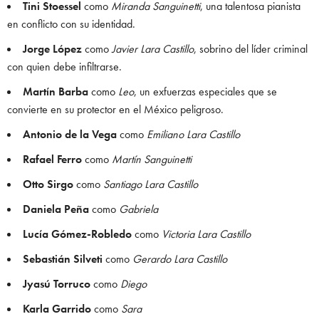
Tini Stoessel
como
Miranda Sanguinetti
, una talentosa pianista
en conflicto con su identidad.
Jorge López
como
Javier Lara Castillo
, sobrino del líder criminal
con quien debe infiltrarse.
Martín Barba
como
Leo
, un exfuerzas especiales que se
convierte en su protector en el México peligroso.
Antonio de la Vega
como
Emiliano Lara Castillo
Rafael Ferro
como
Martín Sanguinetti
Otto Sirgo
como
Santiago Lara Castillo
Daniela Peña
como
Gabriela
Lucía Gómez-Robledo
como
Victoria Lara Castillo
Sebastián Silveti
como
Gerardo Lara Castillo
Jyasú Torruco
como
Diego
Karla Garrido
como
Sara