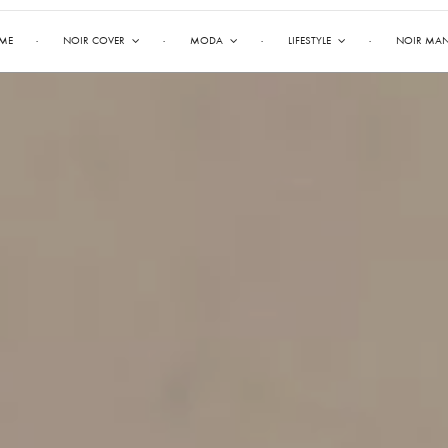
ME
NOIR COVER
MODA
LIFESTYLE
NOIR MA