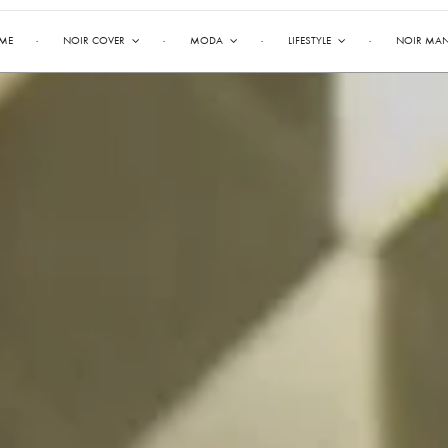
ME
NOIR COVER
MODA
LIFESTYLE
NOIR MA