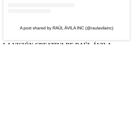
A post shared by RAÚL ÁVILA INC (@raulavilainc)
LA VISIÓN CREATIVA DE RAÚL ÁVILA
Raúl Ávila se caracteriza por su capacidad para transformar
espacios en experiencias inolvidables. Su enfoque combina
elementos florales, estructuras arquitectónicas imponentes y una
atención al detalle. A través de los años, ha reinterpretado temas
como
“Heavenly Bodies” o “Camp”,
llevando cada concepto al
límite del dramatismo y la belleza. Cada rincón del
Metropolitan
Museum of Art
se convierte en una escena construida que dialoga
con el tema del año, la exposición del Costume Institute y los looks
de los invitados.