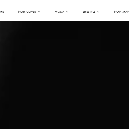
ME
NOIR COVER
MODA
LIFESTYLE
NOIR MA