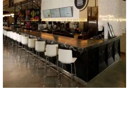
Fotos de cortesía @
shakeshackmx