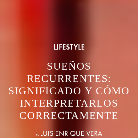
LIFESTYLE
SUEÑOS
RECURRENTES:
SIGNIFICADO Y CÓMO
INTERPRETARLOS
CORRECTAMENTE
LUIS ENRIQUE VERA
by