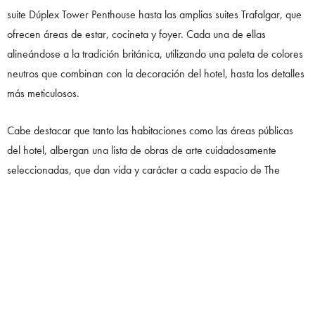
suite Dúplex Tower Penthouse hasta las amplias suites Trafalgar, que
ofrecen áreas de estar, cocineta y foyer. Cada una de ellas
alineándose a la tradición británica, utilizando una paleta de colores
neutros que combinan con la decoración del hotel, hasta los detalles
más meticulosos.
Cabe destacar que tanto las habitaciones como las áreas públicas
del hotel, albergan una lista de obras de arte cuidadosamente
seleccionadas, que dan vida y carácter a cada espacio de The
Londoner. La colección de cuadros, se complementa por piezas
clásicas, contemporáneas y de diseñadores emergentes.
Un club privado con mucho estilo
Para priorizar la experiencia de los huéspedes por encima de todo,
este hotel ofrece a sus miembros 24 horas de acceso a
The