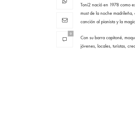
Toni2 nació en 1978 como ext
must de la noche madrileña, 
canción al pianista y la mag
0
Con su barra capitoné, moque
jóvenes, locales, turistas, cr