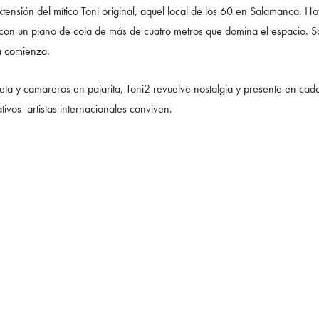
ensión del mítico Toni original, aquel local de los 60 en Salamanca. H
con un piano de cola de más de cuatro metros que domina el espacio. So
ia comienza.
ta y camareros en pajarita, Toni2 revuelve nostalgia y presente en cad
eativos artistas internacionales conviven.