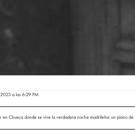
e 2025 a las 6:29 PM
ar en Chueca donde se vive la verdadera noche madrileña: un piano de c