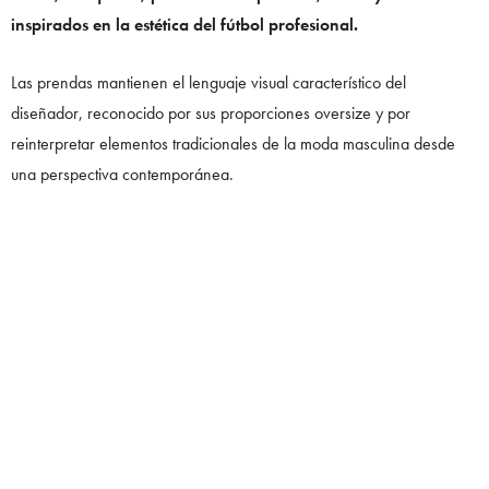
inspirados en la estética del fútbol profesional.
Las prendas mantienen el lenguaje visual característico del
diseñador, reconocido por sus proporciones oversize y por
reinterpretar elementos tradicionales de la moda masculina desde
una perspectiva contemporánea.
Uno de los diseños más llamativos toma inspiración en el
uniforme utilizado por el legendario portero mexicano Jorge
Campos durante la Copa Mundial de 1994, convirtiéndose en
una de las referencias más nostálgicas de la colección.
Los tenis de Willy Chavarria x adidas
Además de las prendas, la colaboración presenta nuevas versiones
de algunas siluetas icónicas de adidas.