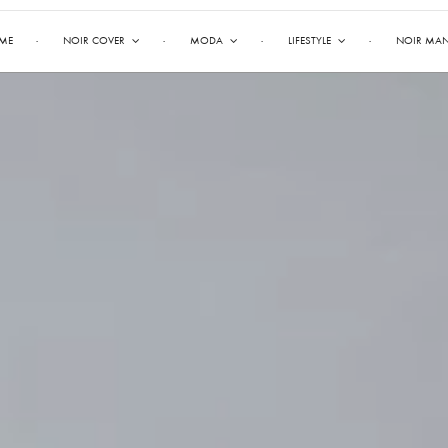
ME
NOIR COVER
MODA
LIFESTYLE
NOIR MA