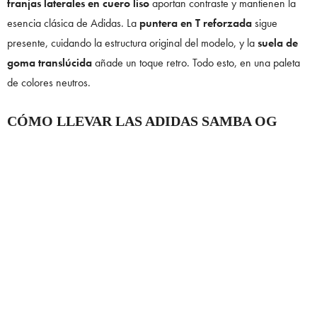
franjas laterales en cuero liso
aportan contraste y mantienen la
esencia clásica de Adidas. La
puntera en T reforzada
sigue
presente, cuidando la estructura original del modelo, y la
suela de
goma translúcida
añade un toque retro. Todo esto, en una paleta
de colores neutros.
CÓMO LLEVAR LAS ADIDAS SAMBA OG
PONY HAIR
Estas sneakers son la clave para un look effortless con un toque
diferente.
¿Cómo llevarlas sin esfuerzo?
Elige pantalones de piel
y una oversized blazer, o juega con texturas combinándolas con
denim con un relaxed fit y suéteres de cashmere.