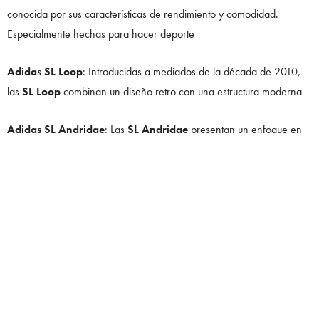
conocida por sus características de rendimiento y comodidad.
Especialmente hechas para hacer deporte
Adidas SL Loop
: Introducidas a mediados de la década de 2010,
las
SL Loop
combinan un diseño retro con una estructura moderna
Adidas SL Andridge
: Las
SL Andridge
presentan un enfoque en
la mezcla de estilo clásico y moderno. Con detalles que recuerdan a
las zapatillas de los años 70 y 80
Adidas SL 80 R2
: La
SL 80 R2
es una evolución del modelo
SL 80
Adidas SL 8.0
: Pensadas para los atletas modernos, estas zapatillas
ofrecen un ajuste impecable y un rendimiento superior
Adidas SL Trainer
: Las
SL Trainer
son la mezcla perfecta de estilo