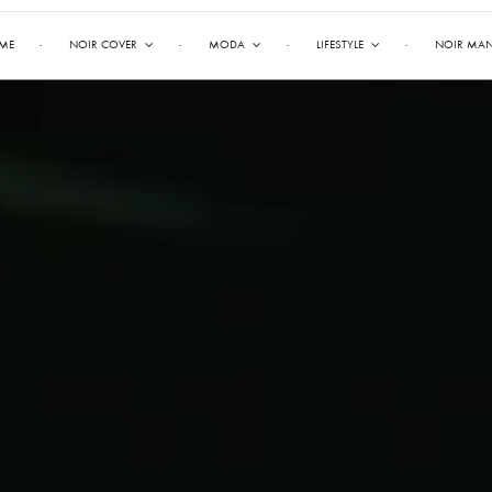
ME
NOIR COVER
MODA
LIFESTYLE
NOIR MA