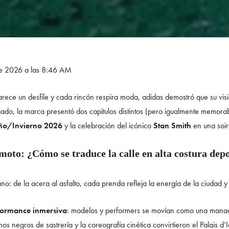
de 2026 a las 8:46 AM
rece un desfile y cada rincón respira moda, adidas demostró que su visió
gado, la marca presentó dos capítulos distintos (pero igualmente memorab
ño/Invierno 2026
y la celebración del icónico
Stan Smith
en una soiré
oto: ¿Cómo se traduce la calle en alta costura dep
no: de la acera al asfalto, cada prenda refleja la energía de la ciudad y 
formance inmersiva
: modelos y performers se movían como una manad
nos negros de sastrería y la coreografía cinética convirtieron el Palais d