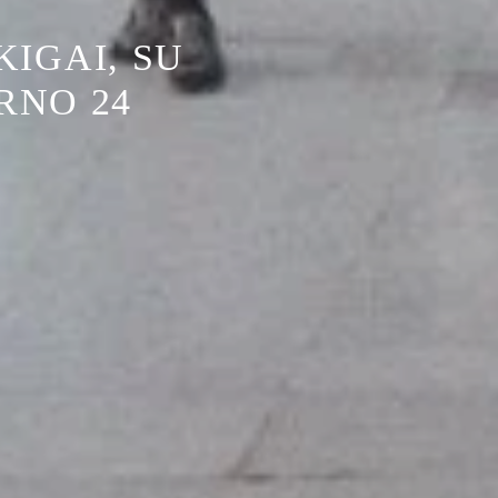
IGAI, SU
RNO 24