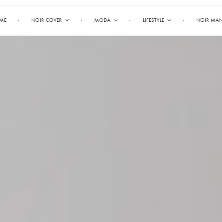
ME
NOIR COVER
MODA
LIFESTYLE
NOIR MA