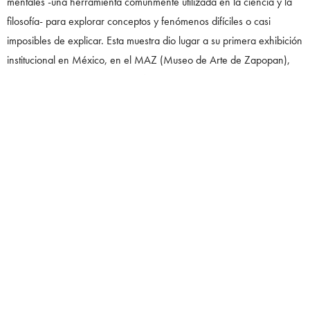
mentales -una herramienta comúnmente utilizada en la ciencia y la
filosofía- para explorar conceptos y fenómenos difíciles o casi
imposibles de explicar. Esta muestra dio lugar a su primera exhibición
institucional en México, en el MAZ (Museo de Arte de Zapopan),
Guadalajara.
Atrás y más allá / Beyond Behind
estableció un
diálogo entre las obras de Kwade y Gregor Hildebrandt, utilizando
una coreografía silenciosa, insinuaciones alusivas e intersecciones,
con el fin de crear un intercambio dinámico entre ambos artistas.
La obra de
Alicja Kwade
ha sido aclamada por la crítica a través
de destacadas exposiciones individuales en prestigiosas instituciones
internacionales, como la
Whitechapel Gallery de Londres, el MIT
List Visual Arts Center de Cambridge, la Hamburger Bahnhof
– Nationalgalerie der Gegenwart de Berlín, el Museum Haus
Konstruktiv de Zúrich y el Public Art Fund de Nueva York.
En 2019, creó una monumental instalación
site-specific
para la Roof