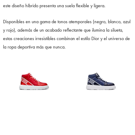
este diseño híbrido presenta una suela flexible y ligera.
Disponibles en una gama de tonos atemporales (negro, blanco, azul
y rojo), además de un acabado reflectante que ilumina la silueta,
estas creaciones irresistibles combinan el estilo Dior y el universo de
la ropa deportiva más que nunca.
Estos objetos de deseo se están revelando en Snapchat gracias a un
filtro de realidad aumentada que permite probárselos virtualmente,
en todas sus versiones, y adquirirlos directamente a través de la
aplicación.