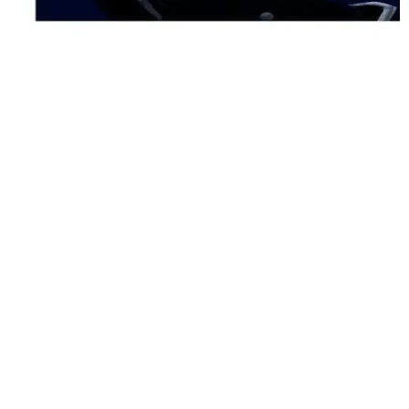
En las paredes del bloque se desvelan las historias del reloj estrella
de este año: el
Montblanc Iced Sea 0 Oxygen Deep 4810
. Estas
proyecciones interactivas cambian y se mueven según el flujo de
personas, controladas digitalmente por sensores cinéticos. A lo largo
del espacio, rayos de luz parecen atravesar el espacio, dando la
impresión de mirar la luz del sol sobre la superficie del agua desde la
oscuridad de las aguas heladas.
Piezas adicionales de las colecciones
Iced Sea y 0 Oxygen
se
exhiben dentro de los monolitos que rodean y coronan el cubo de
hielo. El color azul intenso presente en toda la instalación del stand
no es solo una referencia a las profundidades del mar sino también
al color azul de la tinta que ha sido utilizada por generaciones de