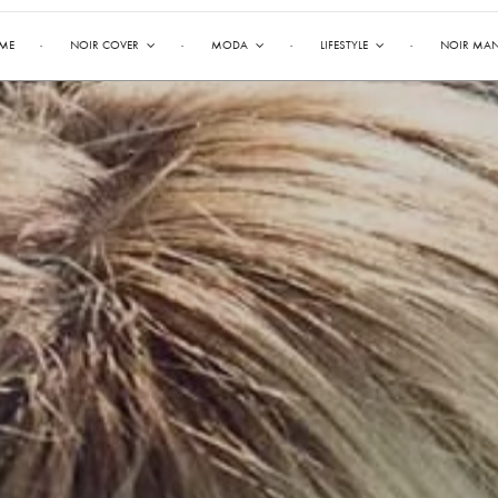
ME
NOIR COVER
MODA
LIFESTYLE
NOIR MA