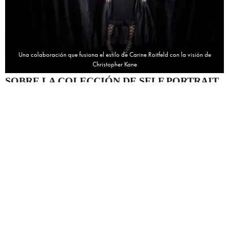
Una colaboración que fusiona el estilo de Carine Roitfeld con la visión de
Christopher Kane
SOBRE LA COLECCIÓN DE SELF PORTRAIT
La colección de
Self Portrait
tiene la capacidad de capturar la
esencia de la moda contemporánea. Con un enfoque en
detalles
,
como el uso de texturas mixtas, la colección destaca por la
modernidad de sus cortes y sus diseños. Las prendas incluyen
vestidos de encaje
,
trajes de corte limpio
y
blusas con detalles
en piel
, todo ello combinado con un colorido y sofisticado que
permanece dentro de la paleta neutra, ideal para cualquier closet.
¿QUIÉN ES CARINE ROITFELD?