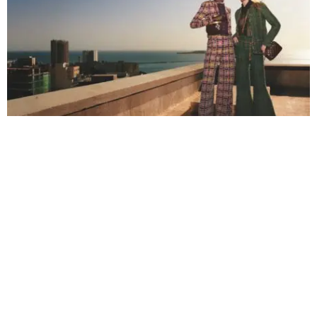
Celebrando el eclecticismo innato de la colección
frente a los
entornos naturales y construidos de Dakar, crean diálogos de color y
textura saturados, los códigos de Chanel se amplifican dentro de la
belleza elemental.
Adornadas con la artesanía excepcional ejecutada en los talleres de
la
maison
de Paris,
las siluetas de la colección
son proezas de una
ligereza increíble y una decoración suntuosa.