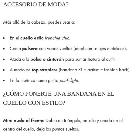
ACCESORIO DE MODA?
Más allá de la cabeza, puedes usarla:
En el
cuello
estilo
frenchie chic
.
Como
pulsera
con varias vueltas (ideal con relojes metálicos).
Atada a la
bolsa o cinturón
para sumar textura al outfit.
A modo de
top strapless
(bandana XL + actitud = fashion hack).
En la muñeca como guiño
punk-light
.
¿CÓMO PONERTE UNA BANDANA EN EL
CUELLO CON ESTILO?
Mini nudo al frente
: Dobla en triángulo, enrolla y anuda en el
centro del cuello, deja las puntas sueltas.