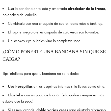
Usa la bandana enrollada y amarrada
alrededor de la frente
,
no encima del cabello.
Combínala con una chaqueta de cuero, jeans rotos o tank top.
El rojo, el negro o el estampado de calaveras son favoritos.
Un smokey eye o labios vino lo completan todo.
¿CÓMO PONERTE UNA BANDANA SIN QUE SE
CAIGA?
Tips infalibles para que tu bandana no se resbale:
Usa horquillas
en las esquinas internas si la llevas como cinta.
Elige telas con un poco de fricción (el algodón siempre es más
estable que la seda).
Si es muy grande,
dobla varias veces
para ajustarla al tamaño