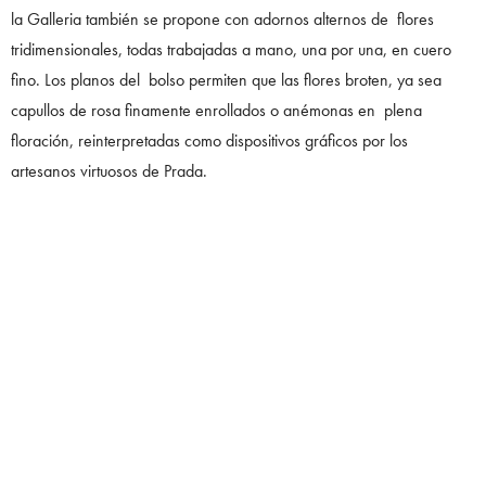
la Galleria también se propone con adornos alternos de flores
tridimensionales, todas trabajadas a mano, una por una, en cuero
fino. Los planos del bolso permiten que las flores broten, ya sea
capullos de rosa finamente enrollados o anémonas en plena
floración, reinterpretadas como dispositivos gráficos por los
artesanos virtuosos de Prada.
Conectada intrínsecamente a las colecciones ready-to-wear de
Prada, donde los adornos foliados han tenido presencia durante
cuatro décadas, esta decoración es tanto un sello distintivo de la
marca como una expresión de la calidad superlativa que caracteriza
tanto a la marca Made in Italy como al nombre Prada.