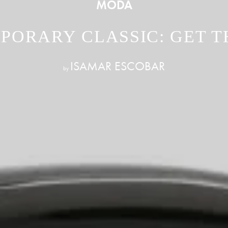
MODA
PORARY CLASSIC: GET T
ISAMAR ESCOBAR
by