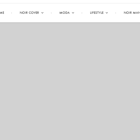
ME
NOIR COVER
MODA
LIFESTYLE
NOIR MA