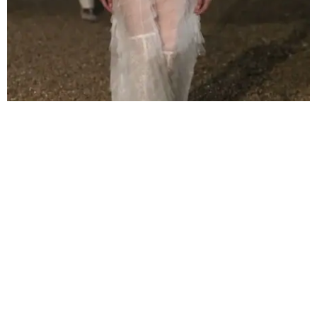
INSPIRACIÓN EN LA HISTORIA Y EL CINE
ITALIANO
Chiuri se inspiró en la rica historia cultural de Roma, incorporando
elementos del teatro, la mitología y el cine. Las referencias a los
bailes de máscaras de Mimì Pecci-Blunt y al taller de vestuario Tirelli