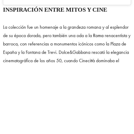
INSPIRACIÓN ENTRE MITOS Y CINE
La colección fue un homenaje a la grandeza romana y al esplendor
de su época dorada, pero también una oda a la
Roma
renacentista y
barroca, con referencias a monumentos icónicos como la Plaza de
España y la Fontana de Trevi. Dolce&Gabbana rescató la elegancia
cinematográfica de los años 50, cuando Cinecittà dominaba el
mundo de la moda y el glamour, vistiendo a sus divas dentro y fuera
del set. Este juego de épocas y estilos quedó plasmado en tejidos
lujosos, bordados a mano y volúmenes que evocaban tanto la
solemnidad de una toga romana como la sensualidad de un vestido
de cine clásico.