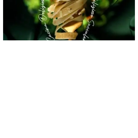
¿Qué hay detrás de Donatella?
Donatella surge de la necesidad de presentar un nuevo concepto de
restaurante que fusiona lo mejor de dos cocinas: francesa e italiana,
y que a su vez enaltece las raíces italianas de su restaurante
principal Barbarella (barbarella.gdl). Todo ello presentando en una
atmósfera que envuelve los sentidos y hace de la experiencia de
visitarlo un recuerdo memorable.