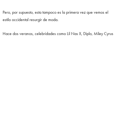
Pero, por supuesto, esta tampoco es la primera vez que vemos el
estilo occidental resurgir de moda.
Hace dos veranos, celebridades como Lil Nas X, Diplo, Miley Cyrus
y Lizzo optaron por sombreros y equipo de vaquero.
SÍGUENOS EN INSTAGRAM:
@_noirmagazine
0