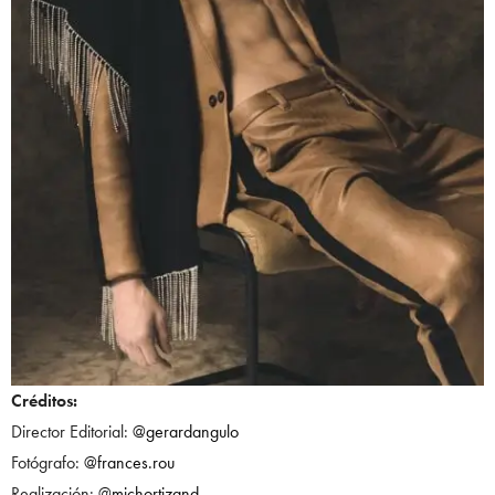
Créditos:
Director Editorial:
@gerardangulo
Fotógrafo:
@frances.rou
Realización:
@michortizand