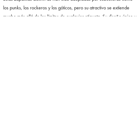
los punks, los rockeros y los góticos, pero su atractivo se extiende
mucho más allá de los límites de cualquier etiqueta. Su diseño único y
su actitud inquebrantable los convierten en una opción de calzado
audaz y atrevida para aquellos que se atreven a destacar.