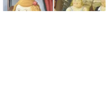
A lo largo de su carrera,
Fernando Botero
expuso sus obras en
galerías y museos de todo el mundo y ha recibido numerosos
premios y reconocimientos. Su arte se encuentra en colecciones
públicas y privadas, y su influencia en la escena artística
contemporánea es significativa.
Botero
fue un exponente importante
de la identidad artística latinoamericana y ha dejado una huella
duradera en la historia del arte internacional.