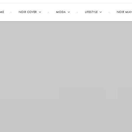
ME
NOIR COVER
MODA
LIFESTYLE
NOIR MA