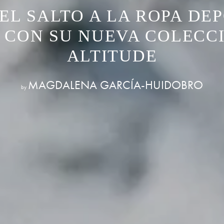
EL SALTO A LA ROPA DE
 CON SU NUEVA COLECC
ALTITUDE
MAGDALENA GARCÍA-HUIDOBRO
by