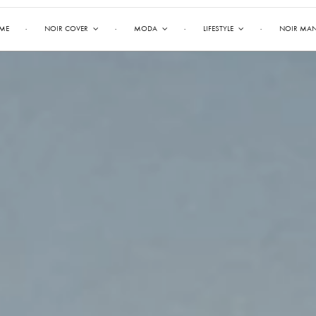
ME
NOIR COVER
MODA
LIFESTYLE
NOIR MA