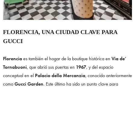
FLORENCIA, UNA CIUDAD CLAVE PARA
GUCCI
Florencia
es también el hogar de la boutique histórica en
Via de’
Tornabuoni
, que abrió sus puertas en
1967
, y del espacio
conceptual en el
Palacio della Mercanzia
, conocido anteriormente
como
Gucci Garden
. Este último ha sido un punto clave para
eventos artísticos y culturales, así como para el restaurante
Gucci
Osteria
, que representa la fusión de la alta gastronomía y el lujo de
Gucci.
Además, la
Archivo de Gucci
, situada en el
Palacio Settimanni
en
Via delle Caldaie
, es un lugar fundamental para la marca.