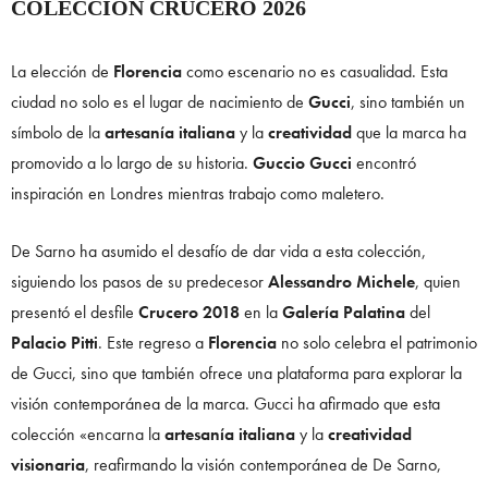
COLECCIÓN CRUCERO 2026
La elección de
Florencia
como escenario no es casualidad. Esta
ciudad no solo es el lugar de nacimiento de
Gucci
, sino también un
símbolo de la
artesanía italiana
y la
creatividad
que la marca ha
promovido a lo largo de su historia.
Guccio Gucci
encontró
inspiración en Londres mientras trabajo como maletero.
De Sarno ha asumido el desafío de dar vida a esta colección,
siguiendo los pasos de su predecesor
Alessandro Michele
, quien
presentó el desfile
Crucero 2018
en la
Galería Palatina
del
Palacio Pitti
. Este regreso a
Florencia
no solo celebra el patrimonio
de Gucci, sino que también ofrece una plataforma para explorar la
visión contemporánea de la marca. Gucci ha afirmado que esta
colección «encarna la
artesanía italiana
y la
creatividad
visionaria
, reafirmando la visión contemporánea de De Sarno,