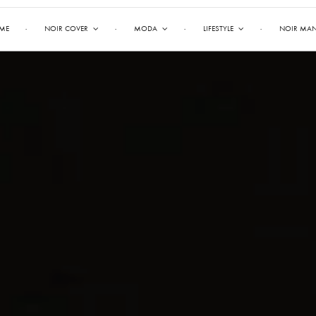
ME
NOIR COVER
MODA
LIFESTYLE
NOIR MA