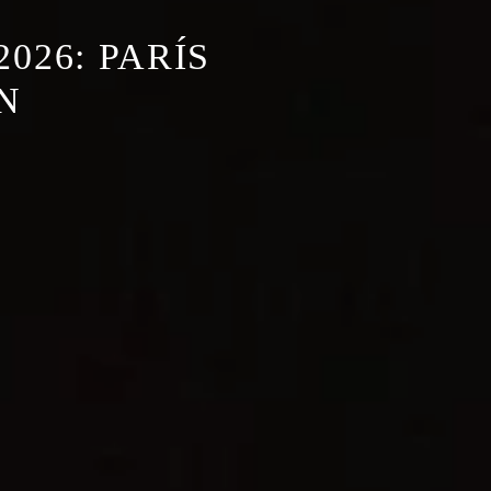
026: PARÍS
N